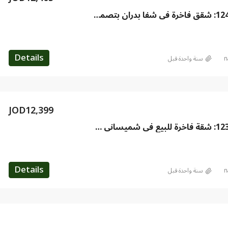
اعلان رقم 12405: شقق فاخرة في شفا بدران بتصميم عصري ومواصفات راقية
Details
n
‏سنة واحدة قبل
JOD12,399
اعلان رقم 12399: شقة فاخرة للبيع في شميساني – 235 م² | موقع مميز ومواصفات راقية
Details
n
‏سنة واحدة قبل