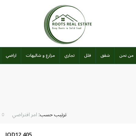
من نحن
شقق
فلل
تجاري
مزارع و شاليهات
اراضي
ترتيب حسب:
امر افتراضي
JOD12,405