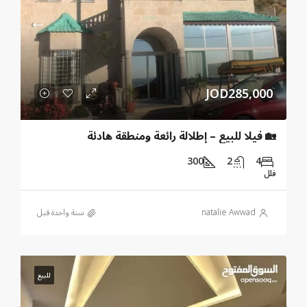
JOD285,000
🏡 فيلا للبيع – إطلالة رائعة ومنطقة هادئة
300
2
4
فلل
natalie Awwad
‏سنة واحدة قبل
للبيع