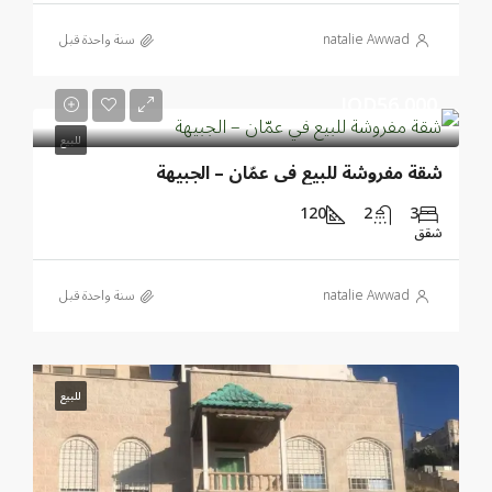
natalie Awwad
‏سنة واحدة قبل
JOD56,000
للبيع
شقة مفروشة للبيع في عمّان – الجبيهة
120
2
3
شقق
natalie Awwad
‏سنة واحدة قبل
للبيع