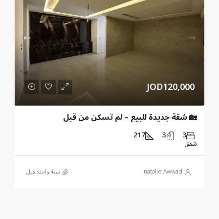
JOD120,000
🏡 شقة جديدة للبيع – لم تُسكن من قبل
217
3
3
شقق
natalie Awwad
‏سنة واحدة قبل