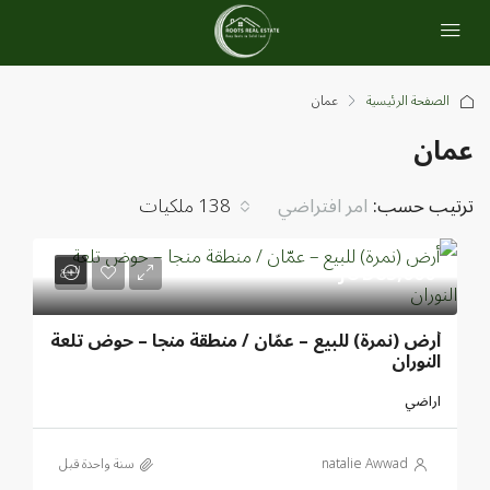
الصفحة الرئيسية
عمان
عمان
ترتيب حسب:
138 ملكيات
امر افتراضي
JOD85,000
للبيع
أرض (نمرة) للبيع – عمّان / منطقة منجا – حوض تلعة
النوران
اراضي
natalie Awwad
‏سنة واحدة قبل