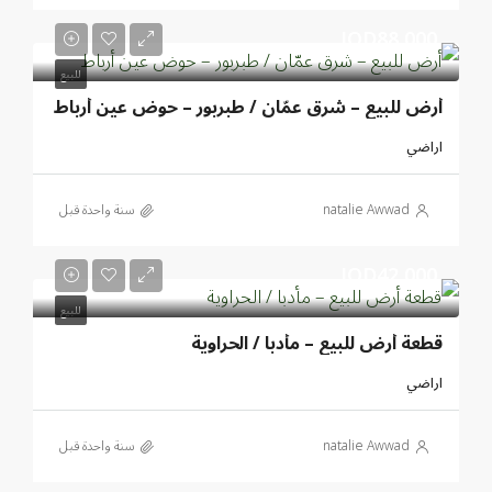
JOD88,000
للبيع
أرض للبيع – شرق عمّان / طبربور – حوض عين أرباط
اراضي
natalie Awwad
‏سنة واحدة قبل
JOD42,000
للبيع
قطعة أرض للبيع – مأدبا / الحراوية
اراضي
natalie Awwad
‏سنة واحدة قبل