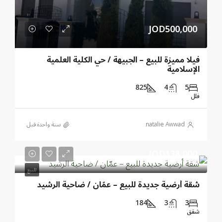
JOD500,000
فيلا مميزة للبيع – الجبيهة / حي الكلية العلمية
الإسلامية
825
4
5
فلل
natalie Awwad
‏سنة واحدة قبل
JOD138,000
للبيع
شقة أرضية جديدة للبيع – عمّان / ضاحية الرشيد
184
3
3
شقق