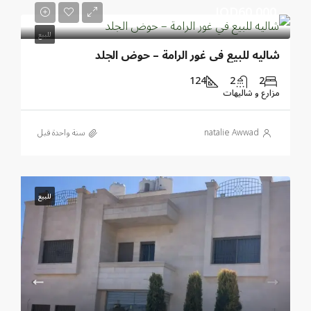
JOD60,000
للبيع
شاليه للبيع في غور الرامة – حوض الجلد
124
2
2
مزارع و شاليهات
natalie Awwad
‏سنة واحدة قبل
للبيع