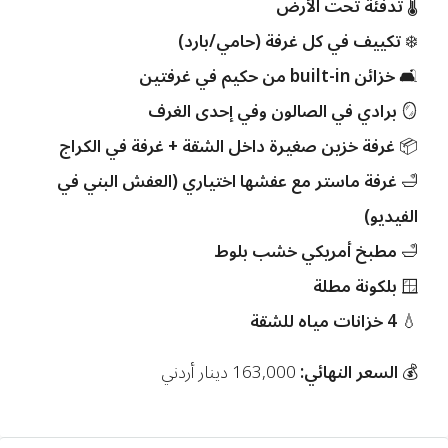
🌡️
تدفئة تحت الأرض
❄️
تكييف في كل غرفة (حامي/بارد)
🛋️
خزائن built-in من حكيم في غرفتين
🪞
برادي في الصالون وفي إحدى الغرف
📦
غرفة خزين صغيرة داخل الشقة + غرفة في الكراج
🛁
غرفة ماستر مع عفشها اختياري (العفش البني في
الفيديو)
🛁
مطبخ أمريكي خشب بلوط
🪟
بلكونة مطلة
💧
4 خزانات مياه للشقة
💰
السعر النهائي:
163,000 دينار أردني